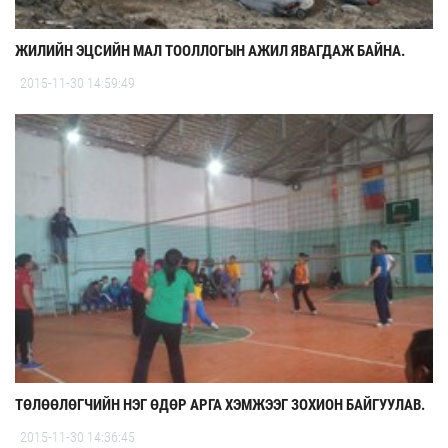
ЖИЛИЙН ЭЦСИЙН МАЛ ТООЛЛОГЫН АЖИЛ ЯВАГДАЖ БАЙНА.
2015-11-30 14:59:49
ТӨЛӨӨЛӨГЧИЙН НЭГ ӨДӨР АРГА ХЭМЖЭЭГ ЗОХИОН БАЙГУУЛАВ.
2015-11-30 14:36:45