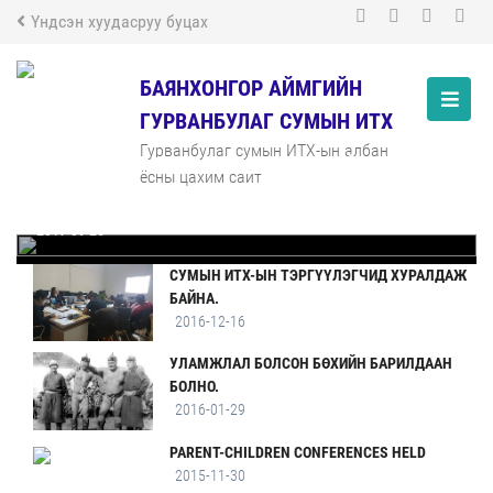
Үндсэн хуудасруу буцах
БАЯНХОНГОР АЙМГИЙН
ГУРВАНБУЛАГ СУМЫН ИТХ
Гурванбулаг сумын ИТХ-ын албан
ГУРВАНБУЛАГ СУМЫН ОНХСАНГИЙН 8-Р
ёсны цахим сайт
САРЫН ГҮЙЦЭТГЭЛ
2017-09-26
СУМЫН ИТХ-ЫН ТЭРГҮҮЛЭГЧИД ХУРАЛДАЖ
БАЙНА.
2016-12-16
УЛАМЖЛАЛ БОЛСОН БӨХИЙН БАРИЛДААН
БОЛНО.
2016-01-29
PARENT-CHILDREN CONFERENCES HELD
2015-11-30