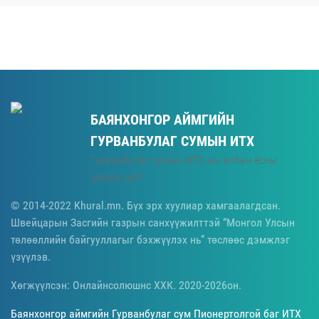
БАЯНХОНГОР АЙМГИЙН
ГУРВАНБУЛАГ СУМЫН ИТХ
Гурванбулаг сумын ИТХ-ын албан ёсны
цахим сайт
© 2014-2022 Khural.mn. Бүх эрх хуулиар хамгаалагдсан.
Швейцарын Засгийн газрын санхүүжилттэй “Монгол Улсын
төлөөллийн байгууллагыг бэхжүүлэх нь” төслөөс дэмжлэг
үзүүлэв.
Хөгжүүлсэн: Онлайнсолюшнс ХХК. 2020-2026он.
Баянхонгор аймгийн Гурванбулаг сум Пионертолгой баг ИТХ